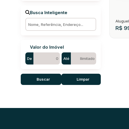
Busca Inteligente
R$
99
Valor do Imóvel
De
Até
Buscar
Limpar
Kitne
CEP: 
1