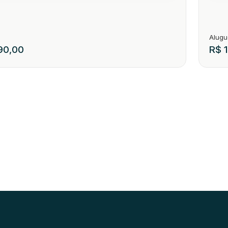
0,00
R$
1
t - Bairro Niterói 05
QUI
187
89150-000
,
Rua Ricardo Keunecke
,
Niteroi
,
Presidente Getúlio
,
Santa Cat
CEP
1
1