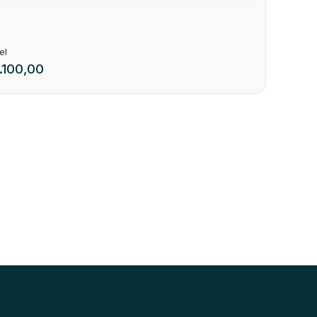
.100,00
TINETE PINHEIRO
221
arina
: 89150-000
,
Brasil
,
Luiz Devigili
,
N°:
550
,
FUNDOS
,
Pinheiro
,
Presidente Getúlio
1
35
.00
m²
1