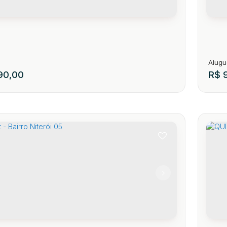
0,00
R$
9
t - Bairro Niterói 02
QU
184
89150-000
,
Rua Ricardo Keunecke
,
Niteroi
,
Presidente Getúlio
,
Santa Cat
CEP
1
24
.00
m²
1
1