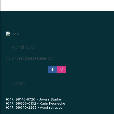
CASA
256
CEP: 89150-000
,
Luiz Devigili
,
N°:
203
,
Pinheiro
,
Presidente Getúlio
,
Santa Cata
.49
.49
2
1
91
m²
457
m²
1
Atendimento
cicloinvestidores@gmail.com
Contato
(047) 99146-6720 - Jovani Starke
(047) 99906-0102 - Karin Keunecke
(047) 99940-2262 - Administrativo