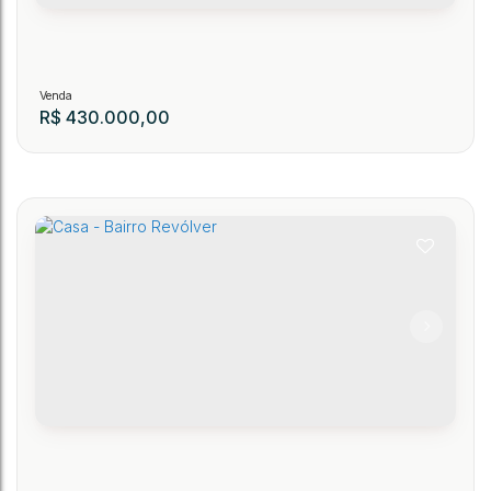
R$
430.000,00
Casa - Rua Ricardo Stein
129
CEP: 89150-000
,
Rua Ricardo Stein
,
N°:
1761
,
Índio Esquerdo
,
Presidente Getúlio
.00
.00
5
1
195
m²
1
1
11674
m²
1