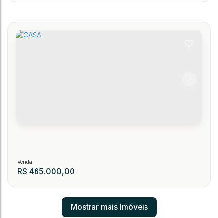
CASA
254
CEP: 89150-000
,
Artur Sartoti
,
N°:
298
,
Niteroi
,
Presidente Getúlio
,
Santa Catar
.75
.87
3
1
202
m²
1
377
m²
1
R$
465.000,00
Mostrar mais Imóveis