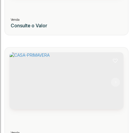
Consulte o Valor
CASA
244
CEP: 89150-000
,
João Paulo 1
,
N°:
120
,
Pinheiro
,
Presidente Getúlio
,
Santa Cata
.00
.00
3
2
1
1
70
m
120
m