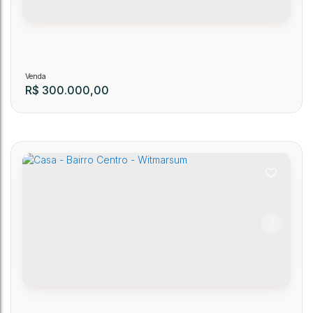
.00
.00
.00
2
1
42
m²
1
1500
~ 15000
m²
115
R$
300.000,00
Casa - Rua Lauro Muller
134
CEP: 89140-000
,
Rua Lauro Muller
,
https://www.google.com/search?q=-27
.00
.00
.00
2
2
79
m²
1
374
~ 3744
m²
1