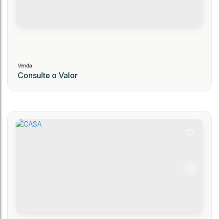
Consulte o Valor
CASA
257
CEP: 14000-000
,
Rodeio
,
N°:
127
,
Nova Stettin
,
Ibirama
,
Santa Catarina
,
Brasil
.00
3
1
1
480
m²
1