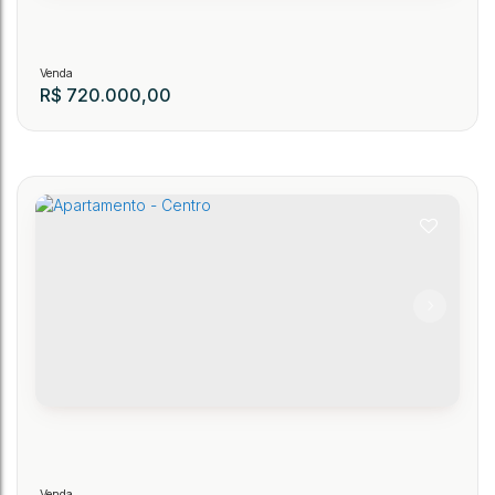
R$
720.000,00
Apartamento
204
CEP: 89150-000
,
Engennheiro Ehrenberg
,
N°:
Apto 403
,
Centro
,
Presidente Getú
.00
.82
2
1
1
1
80
~ 80
m²
2