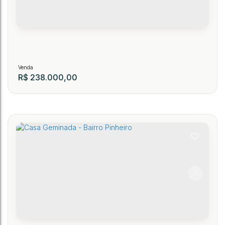
R$
238.000,00
Casa Geminada - Bairro Pinheiro
143
CEP: 89150-000
,
Rua Rosa Romer
,
Pinheiro
,
Presidente Getúlio
,
Santa Catarina
,
2
1
1
1