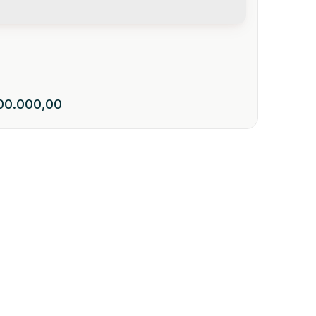
0.000,00
- Vitor Meireles - Rua 26 de abril
27
89148-000
,
Rua 26 de Abril
,
N°:
111
,
lote 26
,
Vietnã
,
Vítor Meireles
,
Santa 
1
220
.00
m²
1
1
440
.00
m²
1