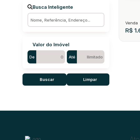
Misto (1)
Busca Inteligente
Outros (1)
R$
1.
Valor do Imóvel
De
Até
Buscar
Limpar
Casa 
CEP: 
3
Ate