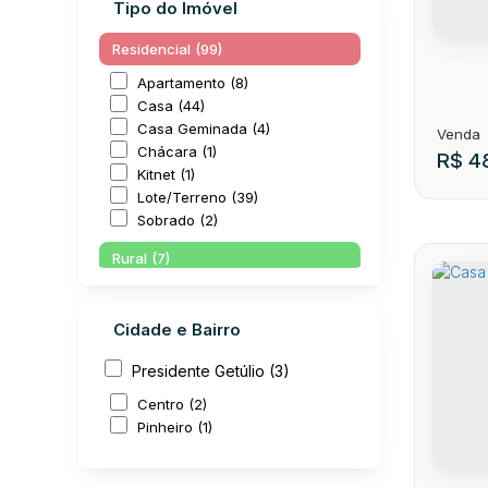
Tipo do Imóvel
Residencial (99)
Apartamento (8)
Casa (44)
Casa Geminada (4)
Chácara (1)
R$
48
Kitnet (1)
Lote/Terreno (39)
Sobrado (2)
Rural (7)
Sítio (7)
Cidade e Bairro
Comercial (4)
EST
Comercial (3)
Presidente Getúlio (3)
Salas Comerciais (1)
CEP: 
Centro (2)
Industrial (1)
Pinheiro (1)
Galpão (1)