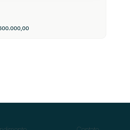
600.000,00
- Bairro Pinheiro
142
89150-000
,
Rua Rudolfo Odorizzi
,
Pinheiro
,
Presidente Getúlio
,
Santa Ca
1
1
1
722
.65
m²
3
ndimento
Contato