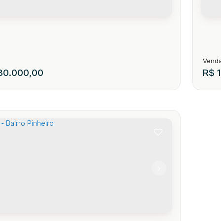
0.000,00
R$
1
OQUE COMERCIAL
Sal
255
89150-000
,
Curt Hering
,
N°:
2005
,
Centro
,
Presidente Getúlio
,
Santa Cat
CEP
1