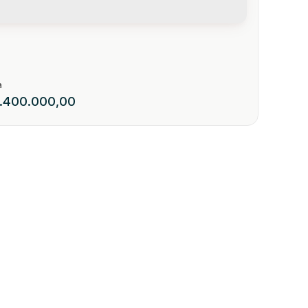
.400.000,00
a + Casa (Centro)
111
arina
: 89150-000
,
Brasil
,
Rua Curt Hering
,
Centro
,
Presidente Getúlio
,
Santa Catarin
1
1
655
.50
m²
1