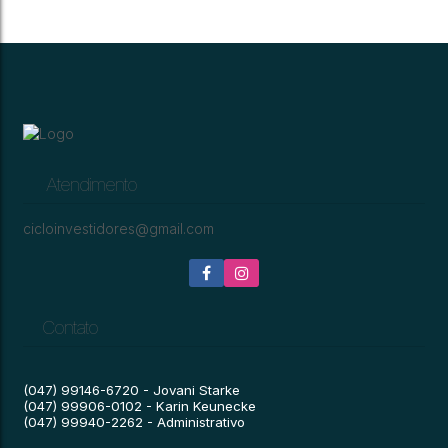
TERRENO
199
CEP: 89150-000
,
Rua Ricardo Hoepers
,
Centro
,
Presidente Getúlio
,
Santa Catari
.06
.00
.31
.64
.46
419
m²
12
m
12
m
35
m
33
m
Atendimento
cicloinvestidores@gmail.com
Contato
(047) 99146-6720 - Jovani Starke
(047) 99906-0102 - Karin Keunecke
(047) 99940-2262 - Administrativo