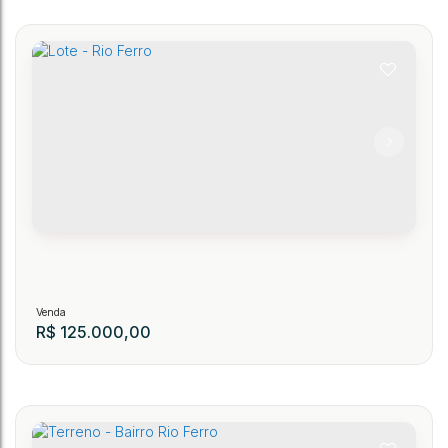
Terreno - Centro
73
CEP: 89150-000
,
Rua Maringa
,
Centro
,
Presidente Getúlio
,
Santa Catarina
,
Bras
.62
370
m²
R$
125.000,00