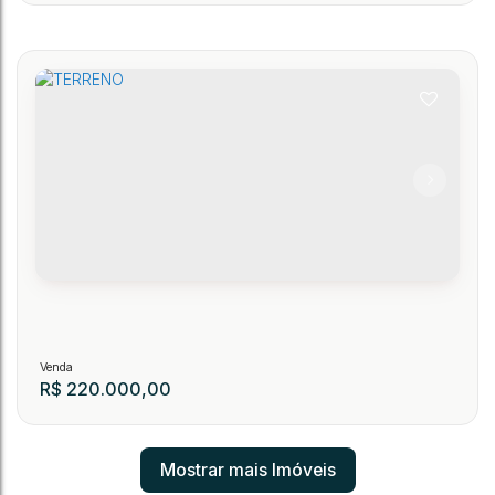
TERRENO
251
CEP: 89150-000
,
Victor Braatz
,
RIO FERRO
,
Presidente Getúlio
,
Santa Catarina
,
.00
600
m²
R$
220.000,00
Mostrar mais Imóveis