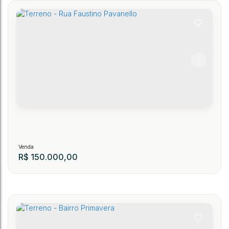
Terreno - Bairro Revólver
148
CEP: 89150-000
,
Rua Vitor Stain
,
Revólver
,
Presidente Getúlio
,
Santa Catarina
,
.00
360
m²
R$
150.000,00