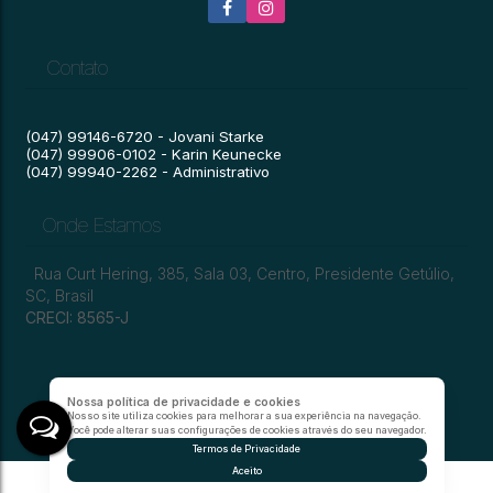
Contato
(047) 99146-6720 - Jovani Starke
(047) 99906-0102 - Karin Keunecke
(047) 99940-2262 - Administrativo
Onde Estamos
Rua Curt Hering
,
385
,
Sala 03
,
Centro
,
Presidente Getúlio
,
SC
,
Brasil
CRECI: 8565-J
Nossa política de privacidade e cookies
Nosso site utiliza cookies para melhorar a sua experiência na navegação.
Você pode alterar suas configurações de cookies através do seu navegador.
Termos de Privacidade
Aceito