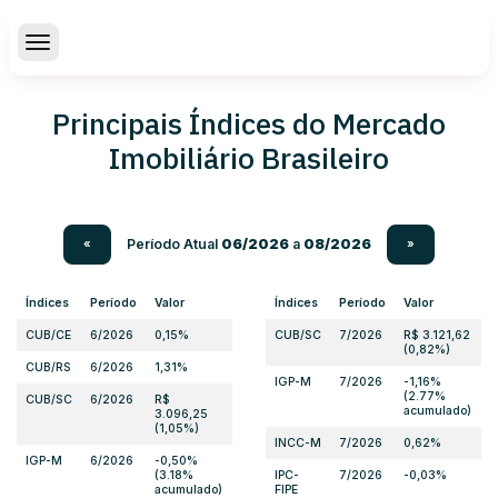
Principais Índices do Mercado
Imobiliário Brasileiro
Período Atual
06/2026
a
08/2026
«
»
Índices
Período
Valor
Índices
Período
Valor
CUB/CE
6/2026
0,15%
CUB/SC
7/2026
R$ 3.121,62
(0,82%)
CUB/RS
6/2026
1,31%
IGP-M
7/2026
-1,16%
(2.77%
CUB/SC
6/2026
R$
acumulado)
3.096,25
(1,05%)
INCC-M
7/2026
0,62%
IGP-M
6/2026
-0,50%
(3.18%
IPC-
7/2026
-0,03%
acumulado)
FIPE