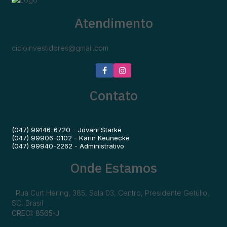
Atendimento
cicloinvestidores@gmail.com
Contato
(047) 99146-6720 - Jovani Starke
(047) 99906-0102 - Karin Keunecke
(047) 99940-2262 - Administrativo
Onde Estamos
Rua Curt Hering
,
385
,
Sala 03
,
Centro
,
Presidente Getúlio
,
SC
,
Brasil
CRECI: 8565-J