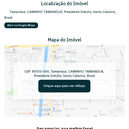
Localização do Imóvel
Tamanduá
,
CAMINHO TAMANDUÁ
,
Presidente Getúlio
,
Santa Catarina
,
Brasil
Abrir no Google Maps
Mapa do Imóvel
CEP: 89150-000
,
Tamanduá
,
CAMINHO TAMANDUÁ
,
Presidente Getúlio
,
Santa Catarina
,
Brasil
Clique aqui para ver o
Mapa
Seu novo lar, sua melhor fase!